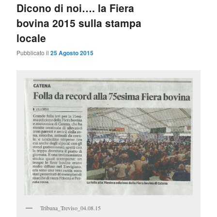
i
Dicono di noi…. la Fiera
n
bovina 2015 sulla stampa
c
i
locale
p
a
Pubblicato il
25 Agosto 2015
l
e
Tribuna_Treviso_04.08.15