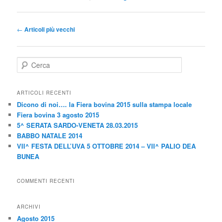
N
←
Articoli più vecchi
a
v
i
C
g
e
a
r
z
c
ARTICOLI RECENTI
a
i
Dicono di noi…. la Fiera bovina 2015 sulla stampa locale
o
Fiera bovina 3 agosto 2015
n
5^ SERATA SARDO-VENETA 28.03.2015
e
BABBO NATALE 2014
a
VII^ FESTA DELL’UVA 5 OTTOBRE 2014 – VII^ PALIO DEA
r
BUNEA
t
i
COMMENTI RECENTI
c
o
l
ARCHIVI
o
Agosto 2015